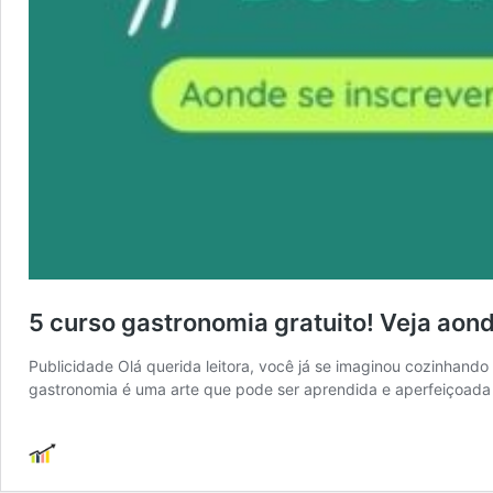
5 curso gastronomia gratuito! Veja aon
Publicidade Olá querida leitora, você já se imaginou cozinhando
gastronomia é uma arte que pode ser aprendida e aperfeiçoada 