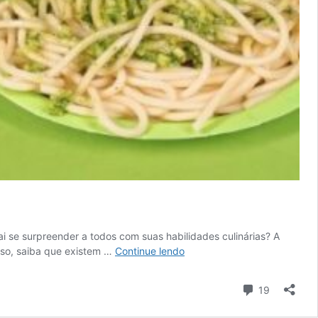
ai se surpreender a todos com suas habilidades culinárias? A
5
rso, saiba que existem …
Continue lendo
curso
gastronomia
Comentári
19
gratuito!
Veja