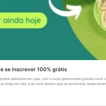
de se inscrever 100% grátis
 pratos deliciosos em casa, com o curso gastronomia gratuito você v
ao longo da vida, e se você sempre quis se aprofundar nesse unive