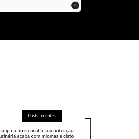
×
Posts recentes
Limpa o útero acaba com infecção
urinária acaba com miomas e cisto