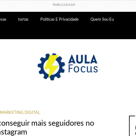
PUBLICIDADE
idas
Bolinhos
Bolos
Doces
Lanches
Limpeza
esas
tortas
Políticas E Privacidade
Quem Sou Eu
MARKETING DIGITAL
 conseguir mais seguidores no
nstagram