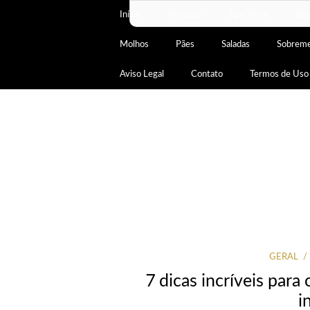
Início
Almoços
Aperitivos
Beb
Molhos
Pães
Saladas
Sobrem
Aviso Legal
Contato
Termos de Uso
GERAL
7 dicas incríveis para
i