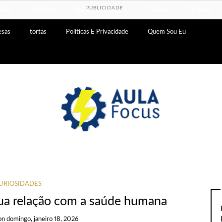
PUBLICIDADE
idas
Bolinhos
Bolos
Doces
Lanches
Limpeza
esas
tortas
Políticas E Privacidade
Quem Sou Eu
URIOSIDADES
sua relação com a saúde humana
on
domingo, janeiro 18, 2026