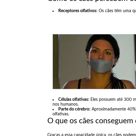
Receptores olfativos:
Os cães têm uma qua
Células olfativas:
Eles possuem até 300 mil
nos humanos.
Parte do cérebro:
Aproximadamente 40% d
olfativas.
O que os cães conseguem 
Graças a essa capacidade única, os cães pode