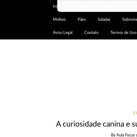
Início
Almoços
Aperitivos
Beb
Molhos
Pães
Saladas
Sobrem
Aviso Legal
Contato
Termos de Uso
C
A curiosidade canina e 
By
Aula Focus