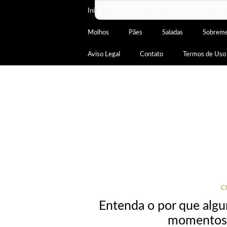
Início
Almoços
Aperitivos
Beb
Molhos
Pães
Saladas
Sobrem
Aviso Legal
Contato
Termos de Uso
C
Entenda o por que alg
momentos 