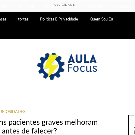
PUBLICIDADE
idas
Bolinhos
Bolos
Doces
Lanches
Limpeza
esas
tortas
Políticas E Privacidade
Quem Sou Eu
URIOSIDADES
uns pacientes graves melhoram
antes de falecer?