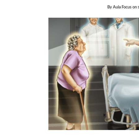
By
Aula Focus
on