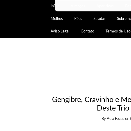
Início
Almoços
Aperitivos
Beb
Molhos
Pães
Saladas
Sobrem
Aviso Legal
Contato
Termos de Uso
Gengibre, Cravinho e Me
Deste Trio
By
Aula Focus
on