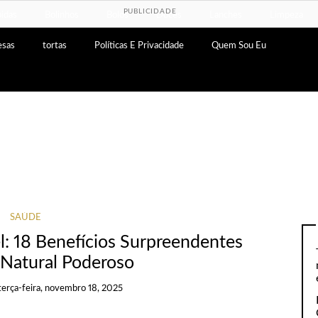
PUBLICIDADE
idas
Bolinhos
Bolos
Doces
Lanches
Limpeza
esas
tortas
Políticas E Privacidade
Quem Sou Eu
SAÚDE
l: 18 Benefícios Surpreendentes
 Natural Poderoso
terça-feira, novembro 18, 2025