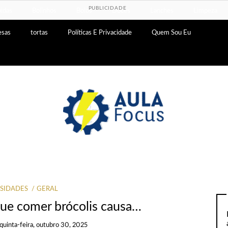
PUBLICIDADE
idas
Bolinhos
Bolos
Doces
Lanches
Limpeza
esas
tortas
Políticas E Privacidade
Quem Sou Eu
SIDADES
GERAL
ue comer brócolis causa…
quinta-feira, outubro 30, 2025