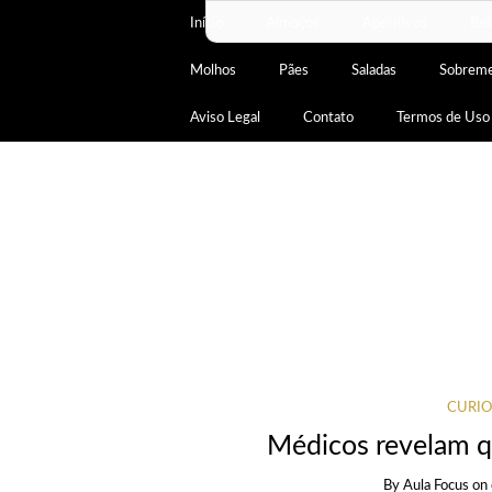
Início
Almoços
Aperitivos
Beb
Molhos
Pães
Saladas
Sobrem
Aviso Legal
Contato
Termos de Uso
CURIO
Médicos revelam q
By
Aula Focus
on