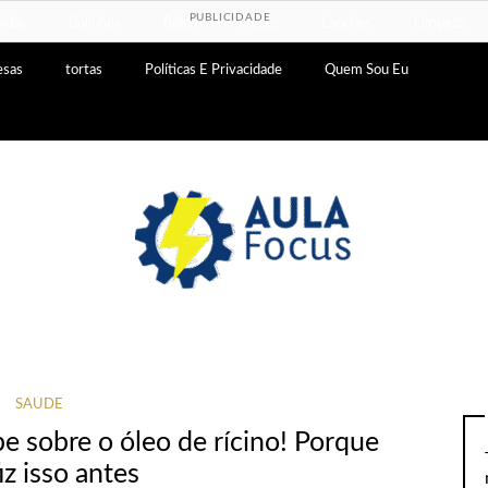
PUBLICIDADE
idas
Bolinhos
Bolos
Doces
Lanches
Limpeza
esas
tortas
Políticas E Privacidade
Quem Sou Eu
SAÚDE
 sobre o óleo de rícino! Porque
iz isso antes