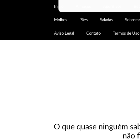
Início
Almoços
Aperitivos
Beb
Molhos
Pães
Saladas
Sobrem
Aviso Legal
Contato
Termos de Uso
O que quase ninguém sabe
não f