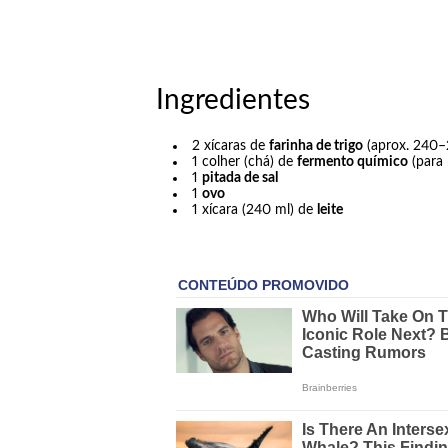
Ingredientes
2 xícaras de
farinha de trigo
(aprox. 240–
1 colher (chá) de
fermento químico
(para 
1
pitada de sal
1
ovo
1 xícara (240 ml) de
leite