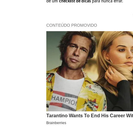
de um
checklist de dicas
para nunca errar.