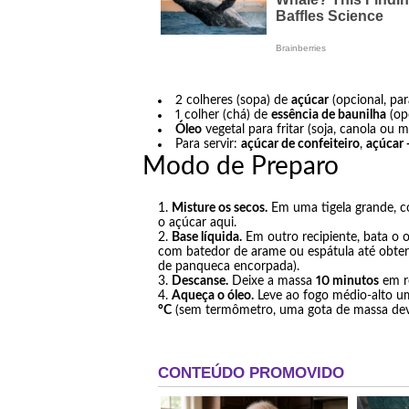
2 colheres (sopa) de
açúcar
(opcional, pa
1 colher (chá) de
essência de baunilha
(op
Óleo
vegetal para fritar (soja, canola ou m
Para servir:
açúcar de confeiteiro
,
açúcar 
Modo de Preparo
Misture os secos.
Em uma tigela grande, co
o açúcar aqui.
Base líquida.
Em outro recipiente, bata o o
com batedor de arame ou espátula até obte
de panqueca encorpada).
Descanse.
Deixe a massa
10 minutos
em re
Aqueça o óleo.
Leve ao fogo médio-alto u
°C
(sem termômetro, uma gota de massa deve