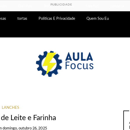
PUBLICIDADE
idas
Bolinhos
Bolos
Doces
Lanches
Limpeza
esas
tortas
Políticas E Privacidade
Quem Sou Eu
LANCHES
de Leite e Farinha
on
domingo, outubro 26, 2025