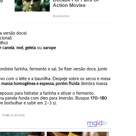
ra versão doce)
cional)
ilho)
+ canela
,
mel
,
geleia
ou
xarope
mbine farinha, fermento e sal. Se fizer versão doce, junte
vo com o leite e a baunilha. Despeje sobre os secos e mexa
r
massa homogênea e espessa, porém fluida
(lembra massa
pouso para hidratar a farinha e ativar o fermento.
ma panela funda com óleo para imersão. Busque
170–180
 borbulhar e subir em 2–3 s).
PUBLICIDADE