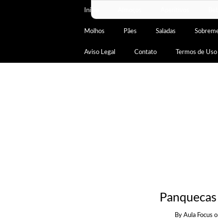
Início
Almoços
Aperitivos
Beb
Molhos
Pães
Saladas
Sobrem
Aviso Legal
Contato
Termos de Uso
Panquecas 
By
Aula Focus