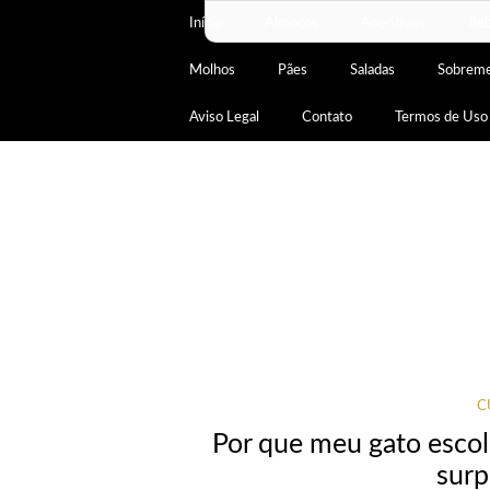
Início
Almoços
Aperitivos
Beb
Molhos
Pães
Saladas
Sobrem
Aviso Legal
Contato
Termos de Uso
C
Por que meu gato esco
surp