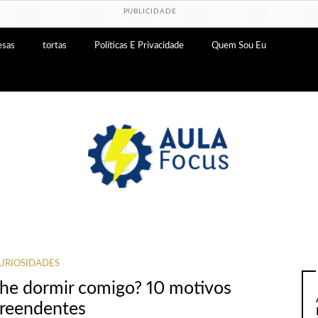
PUBLICIDADE
idas
Bolinhos
Bolos
Doces
Lanches
Limpeza
esas
tortas
Políticas E Privacidade
Quem Sou Eu
URIOSIDADES
lhe dormir comigo? 10 motivos
reendentes