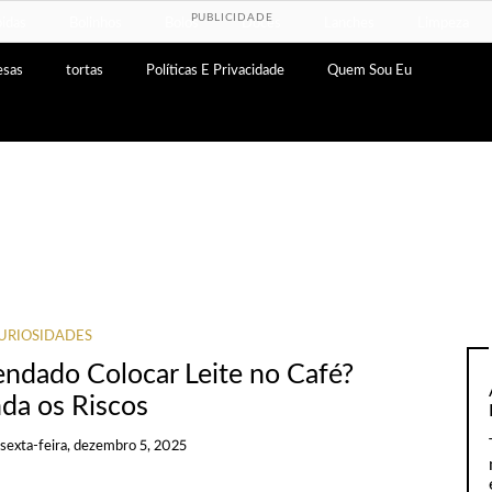
PUBLICIDADE
idas
Bolinhos
Bolos
Doces
Lanches
Limpeza
esas
tortas
Políticas E Privacidade
Quem Sou Eu
URIOSIDADES
ndado Colocar Leite no Café?
da os Riscos
n
sexta-feira, dezembro 5, 2025