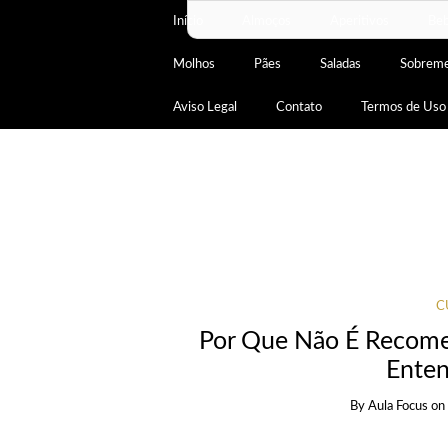
Início
Almoços
Aperitivos
Beb
Molhos
Pães
Saladas
Sobrem
Aviso Legal
Contato
Termos de Uso
C
Por Que Não É Recome
Enten
By
Aula Focus
o