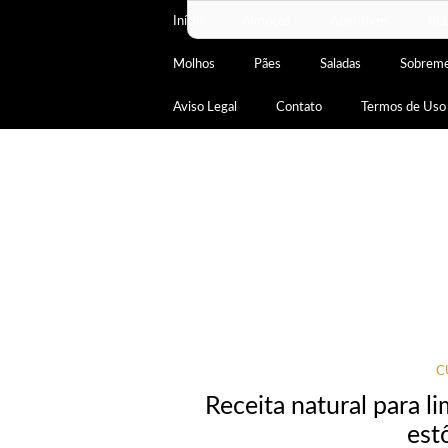
Início
Almoços
Aperitivos
Beb
Molhos
Pães
Saladas
Sobrem
Aviso Legal
Contato
Termos de Uso
C
Receita natural para li
est