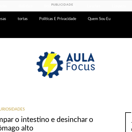
PUBLICIDADE
idas
Bolinhos
Bolos
Doces
Lanches
Limpeza
esas
tortas
Políticas E Privacidade
Quem Sou Eu
URIOSIDADES
mpar o intestino e desinchar o
ômago alto