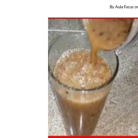
By
Aula Focus
o