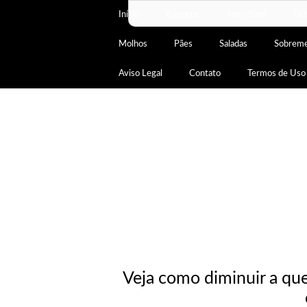
Início
Almoços
Aperitivos
Beb
Molhos
Pães
Saladas
Sobrem
Aviso Legal
Contato
Termos de Uso
Veja como diminuir a qued