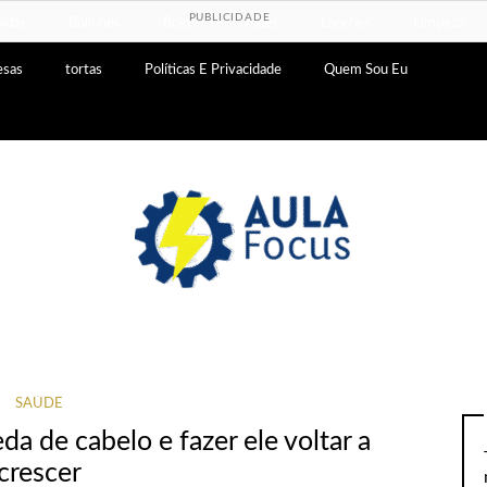
PUBLICIDADE
idas
Bolinhos
Bolos
Doces
Lanches
Limpeza
esas
tortas
Políticas E Privacidade
Quem Sou Eu
SAÚDE
a de cabelo e fazer ele voltar a
crescer