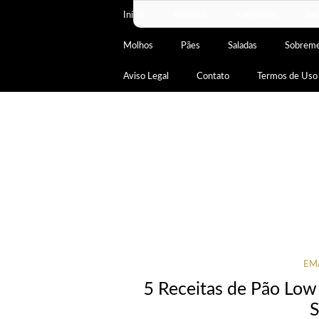
Início
Almoços
Aperitivos
Beb
Molhos
Pães
Saladas
Sobrem
Aviso Legal
Contato
Termos de Uso
EM
5 Receitas de Pão Lo
S