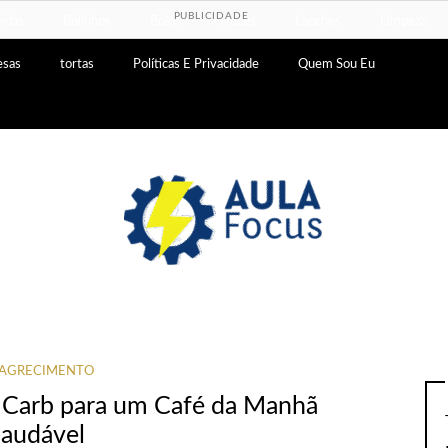
PUBLICIDADE
idas
Bolinhos
Bolos
Doces
Lanches
Limpeza
esas
tortas
Políticas E Privacidade
Quem Sou Eu
AGRECIMENTO
w Carb para um Café da Manhã
audável