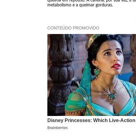
queima em repouso. A cafeína, por sua vez, é 
metabolismo e a queimar gorduras.