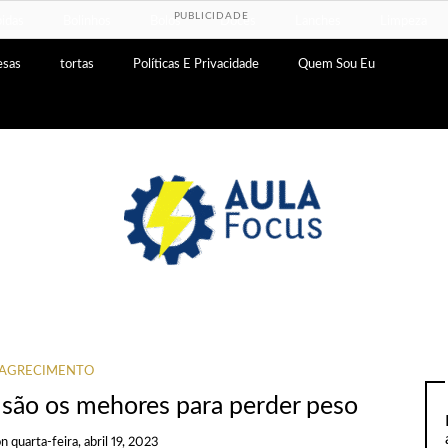
PUBLICIDADE
idas
Bolinhos
Bolos
Doces
Lanches
Limpeza
esas
tortas
Políticas E Privacidade
Quem Sou Eu
AGRECIMENTO
 são os mehores para perder peso
on
quarta-feira, abril 19, 2023