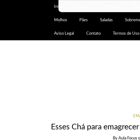
Início
Almoços
Aperitivos
Beb
Molhos
Pães
Saladas
Sobrem
Aviso Legal
Contato
Termos de Uso
EM
Esses Chá para emagrecer
By
Aula Focus