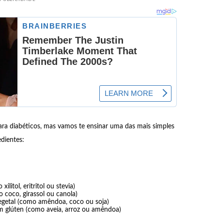
para diabéticos, mas vamos te ensinar uma das mais simples
edientes:
litol, eritritol ou stevia)
o coco, girassol ou canola)
vegetal (como amêndoa, coco ou soja)
sem glúten (como aveia, arroz ou amêndoa)