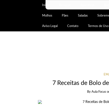
Início
Almoços
Aperitivos
Beb
Molhos
Pães
Saladas
Sobrem
Aviso Legal
Contato
Termos de Uso
EM
7 Receitas de Bolo de
By
Aula Focus
o