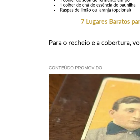
1 colher de sopa de fermento em pó
1 colher de chá de essência de baunilha
Raspas de limão ou laranja (opcional)
7 Lugares Baratos par
Para o recheio e a cobertura, v