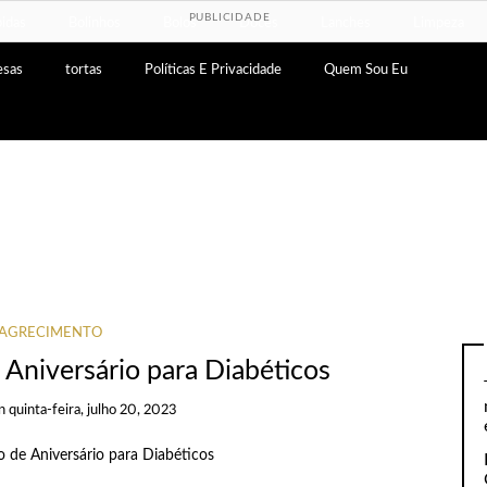
PUBLICIDADE
idas
Bolinhos
Bolos
Doces
Lanches
Limpeza
esas
tortas
Políticas E Privacidade
Quem Sou Eu
AGRECIMENTO
 Aniversário para Diabéticos
n
quinta-feira, julho 20, 2023